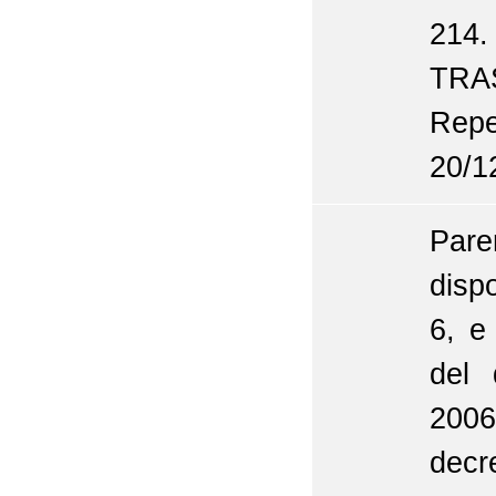
214
TRA
Repe
20/1
Pare
disp
6, e
del 
2006
dec