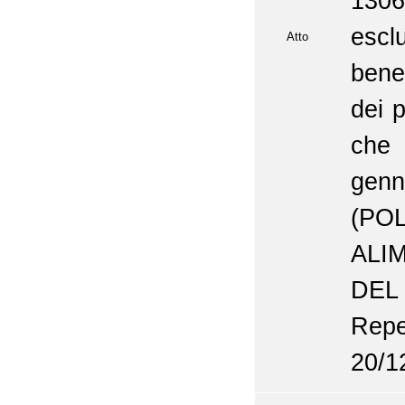
1306
escl
Atto
benef
dei 
che
gen
(P
ALI
DEL
Repe
20/1