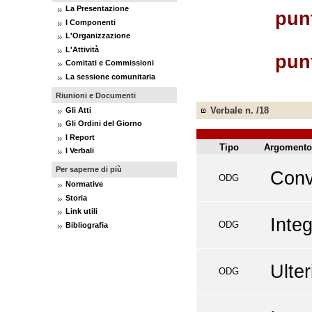
La Presentazione
pun
I Componenti
L'Organizzazione
L'Attività
pun
Comitati e Commissioni
La sessione comunitaria
Riunioni e Documenti
Verbale n. /18
Gli Atti
Gli Ordini del Giorno
I Report
Tipo
Argomento
I Verbali
Per saperne di più
Conv
ODG
Normative
Storia
Link utili
Integ
ODG
Bibliografia
Ulter
ODG