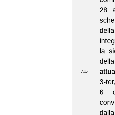
28 a
sche
dell
inte
la s
dell
attu
Atto
3-ter
6 d
conv
dall