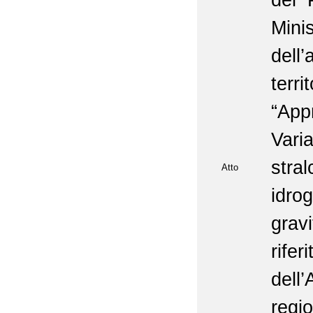
del 
Mini
dell
terr
“Ap
Var
stra
Atto
idr
grav
rifer
dell
regi