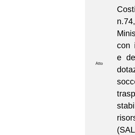
Cost
n.74
Mini
con i
e de
Atto
dot
socc
tra
stabi
risor
(SA