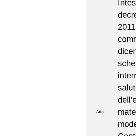
Intes
decr
2011
com
dic
sc
inter
salu
dell
mate
Atto
mode