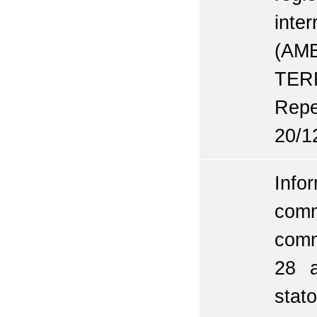
inte
(AM
TER
Repe
20/1
Info
comm
comm
28 a
stat