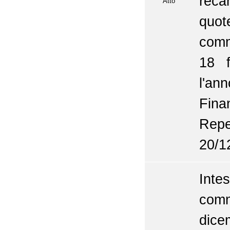
reca
Atto
quot
comm
18 f
l'a
Fina
Repe
20/1
Inte
com
dice