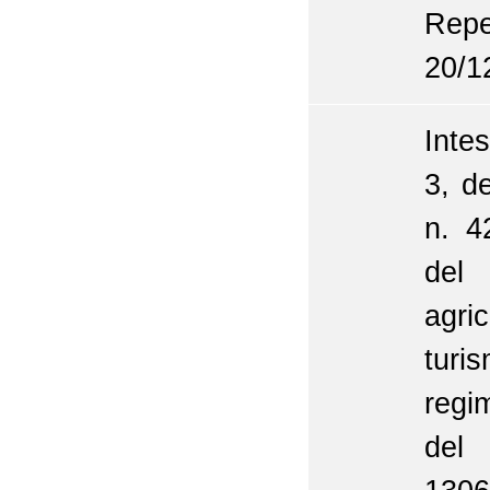
Repe
20/1
Intes
3, d
n. 4
del 
agric
turi
regi
del