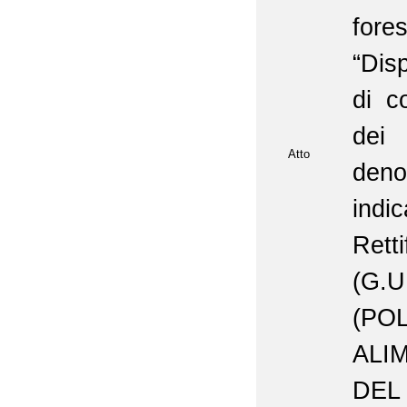
fore
“Dis
di c
dei 
Atto
deno
indi
Rett
(G.U
(P
ALI
DEL