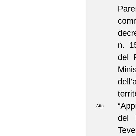
Pare
comm
decr
n. 1
del 
Mini
dell
terr
“App
Atto
del 
Tever