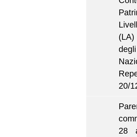
Con
Patr
Live
(LA)
degl
Nazi
Repe
20/1
Pare
comm
28 a