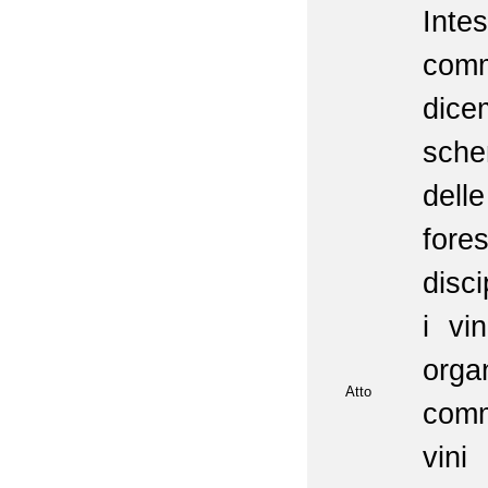
Inte
com
dice
sche
delle
fore
disci
i vi
organ
Atto
comm
vini