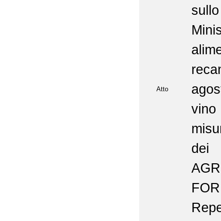
sul
Mini
alim
reca
ago
Atto
vino
misu
dei 
AGR
FOR
Repe