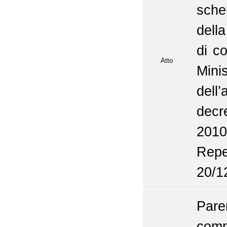
sche
dell
di c
Atto
Mini
dell
decr
2010
Repe
20/1
Pare
comm