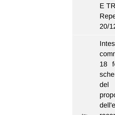
E T
Repe
20/1
Inte
comm
18 f
sche
del 
pro
dell