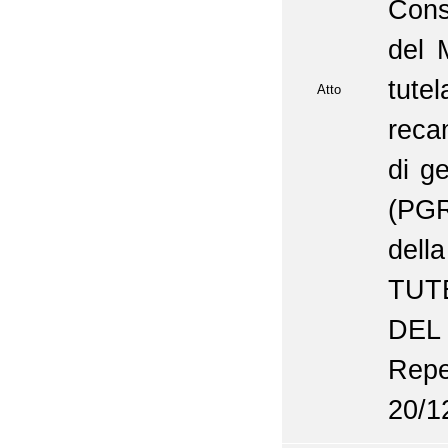
Consi
del 
tute
Atto
reca
di ge
(PGR
del
TUT
DEL
Repe
20/1