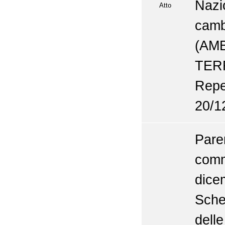
Naz
Atto
cam
(AM
TER
Repe
20/1
Pare
com
dic
Sche
delle