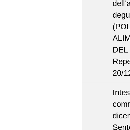
dell
deg
(P
ALI
DEL
Repe
20/1
Inte
com
dice
Se