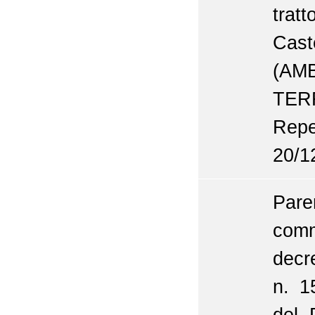
trat
Cast
(AM
TER
Repe
20/1
Pare
comm
decr
n. 1