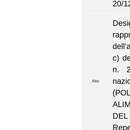
20/1
De
rap
dell
c) d
n. 
naz
Atto
(P
ALI
DEL
Repe