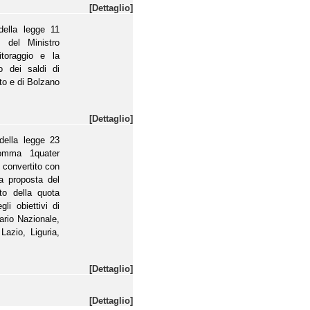
[Dettaglio]
della legge 11
 del Ministro
itoraggio e la
io dei saldi di
to e di Bolzano
[Dettaglio]
della legge 23
omma 1quater
, convertito con
a proposta del
to della quota
li obiettivi di
tario Nazionale,
Lazio, Liguria,
[Dettaglio]
[Dettaglio]