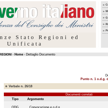
C
M
G
R
P
nze Stato Regioni ed
Unificata
-
Home
- Dettaglio Documento
REGIONI
D
Punto n. 1 o.d.g.
Verbale n. 26/18
Documenti correlati
Tipo
Argomento
ODG
Convocazione e o.d.g.