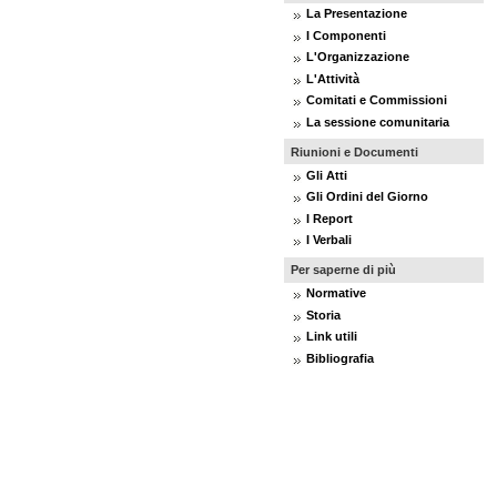
La Presentazione
I Componenti
L'Organizzazione
L'Attività
Comitati e Commissioni
La sessione comunitaria
Riunioni e Documenti
Gli Atti
Gli Ordini del Giorno
I Report
I Verbali
Per saperne di più
Normative
Storia
Link utili
Bibliografia