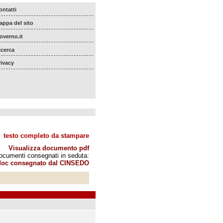
ontatti
appa del sito
overno.it
icerca
rivacy
testo completo da stampare
Visualizza documento pdf
ocumenti consegnati in seduta:
 doc consegnato dal CINSEDO