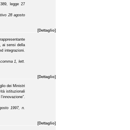
a 389, legge 27
ativo 28 agosto
[Dettaglio]
rappresentante
, ai sensi della
d integrazioni.
, comma 1, lett.
[Dettaglio]
lio dei Ministri
tà istituzionali
l’innovazione”.
agosto 1997, n.
[Dettaglio]