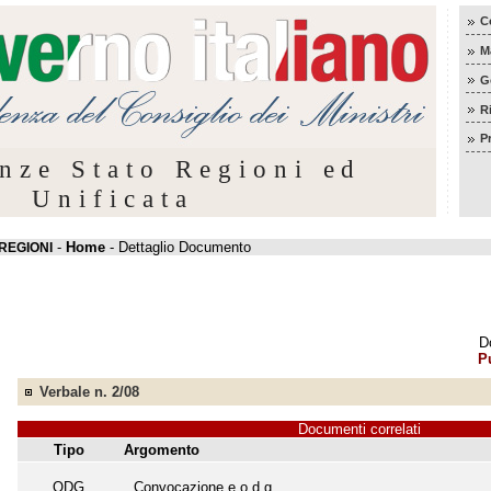
C
M
G
R
P
nze Stato Regioni ed
Unificata
-
Home
- Dettaglio Documento
REGIONI
D
P
Verbale n. 2/08
Documenti correlati
Tipo
Argomento
ODG
Convocazione e o.d.g.