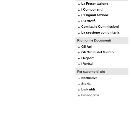
La Presentazione
I Componenti
L'Organizzazione
L'Attività
Comitati e Commissioni
La sessione comunitaria
Riunioni e Documenti
Gli Atti
Gli Ordini del Giorno
I Report
I Verbali
Per saperne di più
Normative
Storia
Link utili
Bibliografia