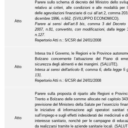
Parere sullo schema di decreto del Ministro dello svi
relativo ai criteri, alle condizioni e alle modalità per
delle agevolazioni finanziarie di cui all’art.2, comma 203
dicembre 1996, n.662. (SVILUPPO ECONOMICO).
Atto
Parere ai sensi dell’art.8 bis, comma 3 del Decreto 
2007, n.81, convertito, con modificazioni, dalla legge
n.127.
Repertorio Atti n.: 5/CSR del 24/01/2008
Intesa tra il Governo, le Regioni e le Province autonome
Bolzano concernente l’attuazione del Piano di eme
sicurezza degli alimenti e dei mangimi. (SALUTE).
Atto
Intesa ai sensi dell'articolo 8, comma 6, della legge 5 
131.
Repertorio Atti n.: 6/CSR del 24/01/2008
Parere sulla proposta di riparto alle Regioni e Provi
Trento e Bolzano delle somme allocate nel capitolo 3430
previsione del Ministero della Salute per l’esercizio fina
le iniziative di informazione agli operatori sanitari s
sull’impiego e sugli effetti indesiderati dei medicinali e di 
Atto
interesse sanitario, nonché per le campagne di educaz
da realizzarsi tramite le aziende sanitarie locali. (SALUT