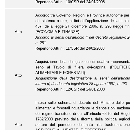
Repertorio Atti n.: 10/CSR del 24/01/2008
Accordo tra Governo, Regioni e Province autonome per 
del sistema a rete, ai fini dell’applicazione dell’artico
457, della legge 27 dicembre 2006, n. 296 (legge fina
Atto
(ECONOMIA E FINANZE).
Accordo ai sensi dell’articolo 4 del decreto legislativo
n. 281.
Repertorio Atti n.: 11/CSR del 24/01/2008
Acquisizione della designazione di quattro rappresentan
seno al Tavolo di filiera ovi-caprina. (POLITI
ALIMENTARI E FORESTALI).
Atto
Acquisizione della designazione ai sensi dell’artic
lettera d) del decreto legislativo 28 agosto 1997, n. 281.
Repertorio Atti n.: 12/CSR del 24/01/2008
Intesa sullo schema di decreto del Ministro delle pol
alimentari e forestali riguardante le disposizioni naziona
del regime transitorio di cui all’articolo 68 ter del Re
1782/2003 previsto dalla riforma della politica agric
Atto
settore del pomodoro destinato alla trasformazion