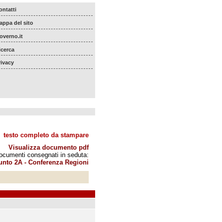
ontatti
appa del sito
overno.it
icerca
rivacy
testo completo da stampare
Visualizza documento pdf
ocumenti consegnati in seduta:
unto 2A - Conferenza Regioni