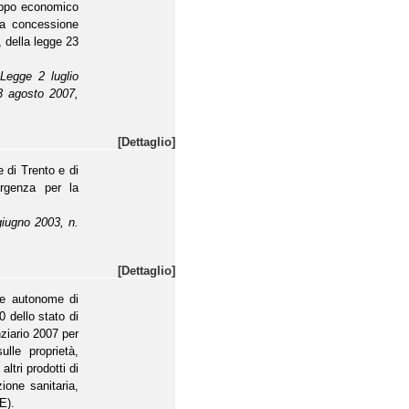
luppo economico
 la concessione
, della legge 23
Legge 2 luglio
 3 agosto 2007,
[Dettaglio]
 di Trento e di
rgenza per la
giugno 2003, n.
[Dettaglio]
nce autonome di
 dello stato di
nziario 2007 per
ulle proprietà,
altri prodotti di
ione sanitaria,
E).