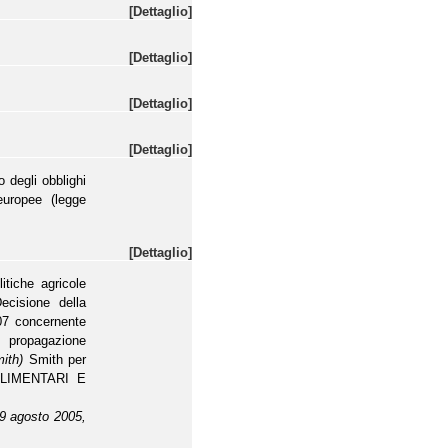
[Dettaglio]
[Dettaglio]
[Dettaglio]
[Dettaglio]
 degli obblighi
 europee (legge
[Dettaglio]
itiche agricole
ecisione della
07 concernente
 propagazione
mith)
Smith per
 ALIMENTARI E
 19 agosto 2005,