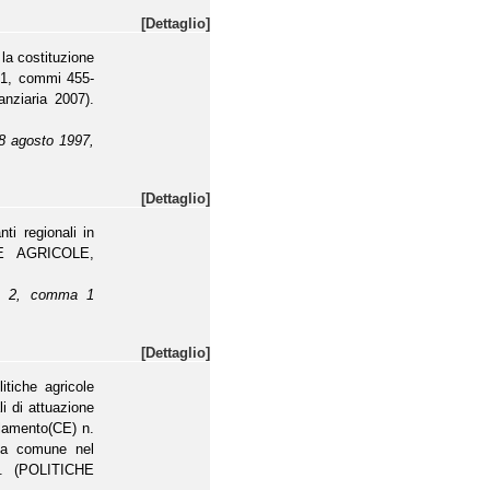
[Dettaglio]
la costituzione
lo 1, commi 455-
nziaria 2007).
 28 agosto 1997,
[Dettaglio]
ti regionali in
CHE AGRICOLE,
olo 2, comma 1
[Dettaglio]
itiche agricole
li di attuazione
golamento(CE) n.
ola comune nel
e. (POLITICHE