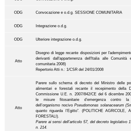
ODG
Convocazione e o.d.g. SESSIONE COMUNITARIA
ODG
Integrazione o.d.g.
ODG
Ulteriore integrazione o.d.g.
Disegno di legge recante disposizioni per l'adempimento
derivanti dall'appartenenza dell'Italia alle Comunità
Atto
comunitaria 2008)
Repertorio Atti n.: 1/CSR del 24/01/2008
Parere sullo schema di decreto del Ministro delle pol
alimentari e forestali recante il recepimento della D
Commissione U.E. n. 2007/842/CE del 6 dicembre 20
le misure fitosanitarie d’emergenza contro la
dell’organismo nocivo
Pseudomonas solanacearum (S
Atto
quanto riguarda l’Egitto”. (POLITICHE AGRICOLE,
FORESTALI).
Parere ai sensi dell’articolo 57, del decreto legislativo
n. 214.