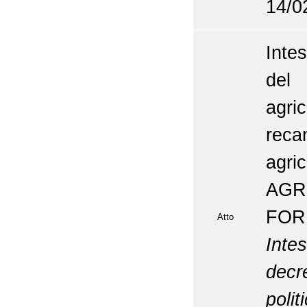
14/0
Inte
del 
agri
reca
agr
AGR
FOR
Atto
Intes
dec
poli