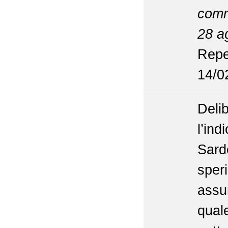
comm
28 a
Repe
14/0
Del
l’i
Sard
sper
assu
qual