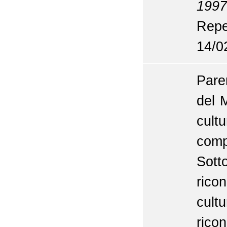
1997
Repe
14/0
Pare
del M
cult
co
Sot
rico
cul
rico