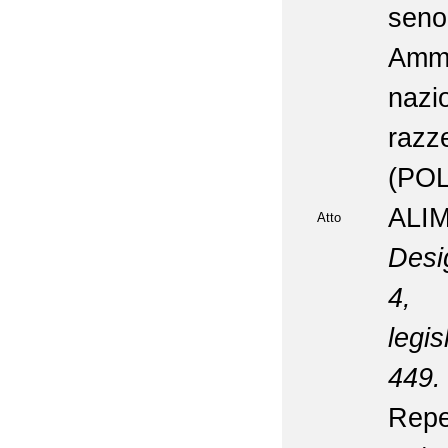
se
Amm
nazi
raz
(P
ALI
Atto
Desig
4, 
legis
449.
Repe