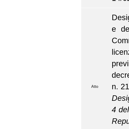
Desi
e de
Comm
licen
prev
decre
n. 2
Atto
Desig
4 de
Repu