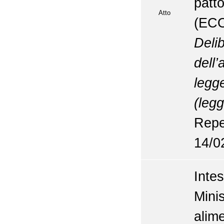
pat
Atto
(EC
Del
dell
legg
(legg
Repe
14/0
Int
Mini
alim