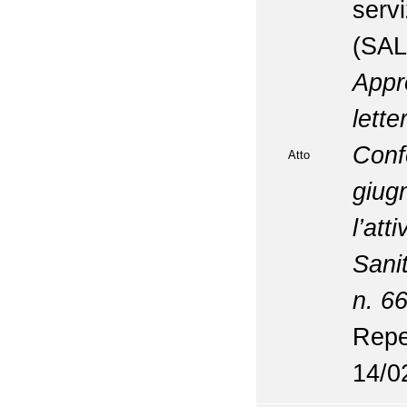
ser
(SA
App
lett
Con
Atto
giug
l’att
Sanit
n. 6
Repe
14/0