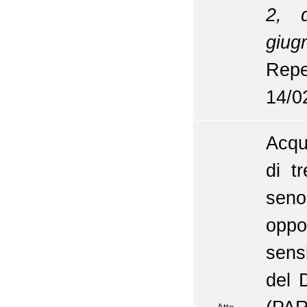
2, d
giug
Repe
14/0
Acqu
di t
seno
oppo
sensi
del 