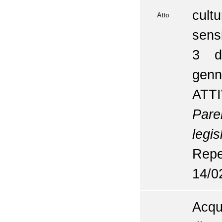
cult
Atto
sensi
3 de
gen
ATTI
Parer
legis
Repe
14/0
Acqu