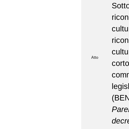
Sot
rico
cul
rico
cult
Atto
cort
comm
legi
(BEN
Pare
decr