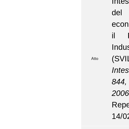
Inte
del
econ
il 
Indu
(SV
Atto
Inte
844,
2006
Repe
14/0