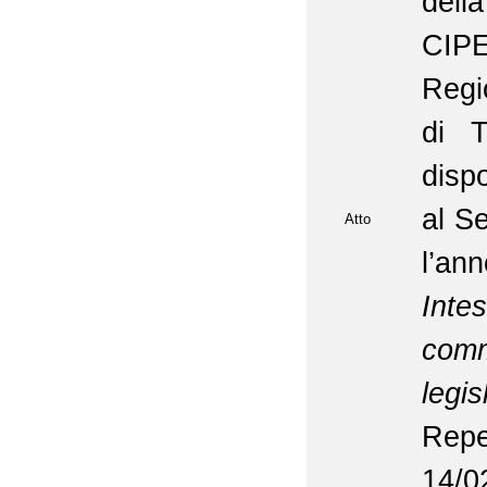
dell
CIPE
Regi
di T
dispo
al Se
Atto
l’an
Inte
comm
legis
Repe
14/0