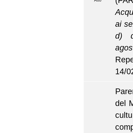
(PA
Atto
Acqu
ai se
d) d
agos
Repe
14/0
Pare
del M
cult
co