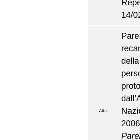
Repe
14/0
Par
reca
della
per
prot
dall
Nazi
Atto
2006
Pare