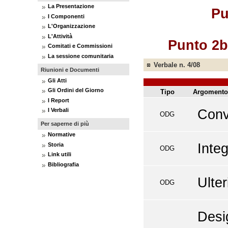
La Presentazione
Pu
I Componenti
L'Organizzazione
L'Attività
Punto 2b
Comitati e Commissioni
La sessione comunitaria
Verbale n. 4/08
Riunioni e Documenti
Gli Atti
Gli Ordini del Giorno
Tipo
Argomento
I Report
Conv
I Verbali
ODG
Per saperne di più
Normative
Integ
Storia
ODG
Link utili
Bibliografia
Ulter
ODG
Desi