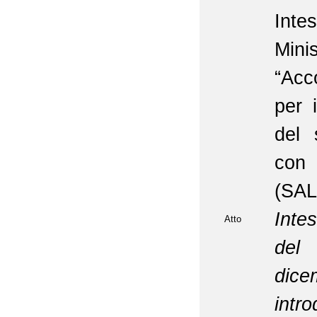
Int
Mini
“Acc
per 
del 
con
(SA
Intes
Atto
del
dic
intr