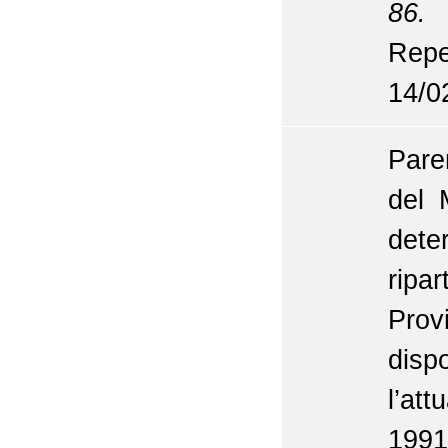
86.
Repe
14/0
Pare
del 
dete
ripa
Pro
dis
l’at
1991