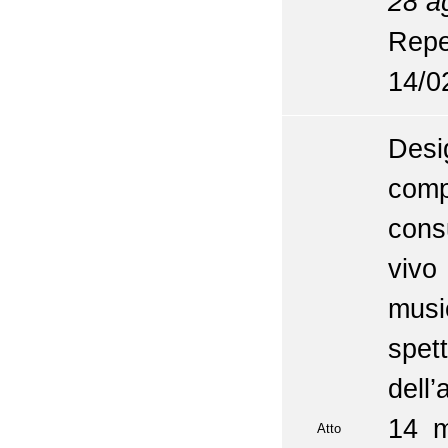
28 a
Repe
14/0
Des
comp
cons
vivo
musi
spet
dell
14 m
Atto