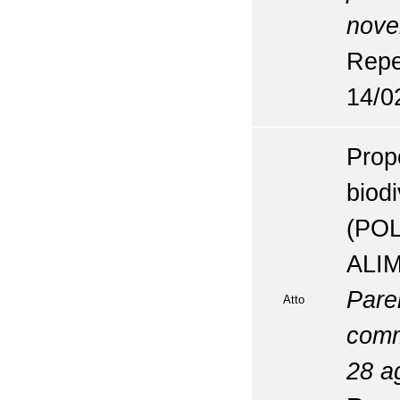
nove
Repe
14/0
Prop
biodi
(P
ALI
Pare
Atto
comm
28 a