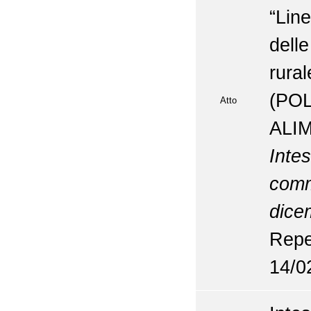
“Lin
dell
rura
(P
Atto
ALI
Inte
com
dice
Repe
14/0