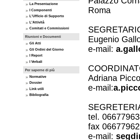
Palazzo Corna
La Presentazione
Roma
I Componenti
L'Ufficio di Supporto
L'Attività
SEGRETARI
Comitati e Commissioni
Riunioni e Documenti
Eugenio Gallo
Gli Atti
e-mail:
a.gal
Gli Ordini del Giorno
I Report
I Verbali
COORDINATO
Per saperne di più
Adriana Picco
Normative
Dossier
e-mail:
a.picc
Link utili
Bibliografia
SEGRETERI
tel. 0667796
fax 0667796
e-mail:
segdi